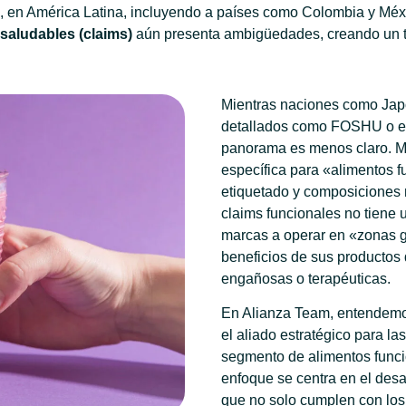
en América Latina, incluyendo a países como Colombia y México
saludables (claims)
aún presenta ambigüedades, creando un te
Mientras naciones como Jap
detallados como FOSHU o el 
panorama es menos claro. Mé
específica para «alimentos f
etiquetado y composiciones m
claims funcionales no tiene u
marcas a operar en «zonas gr
beneficios de sus productos 
engañosas o terapéuticas.
En Alianza Team, entendem
el aliado estratégico para l
segmento de alimentos func
enfoque se centra en el desa
que no solo cumplen con los 