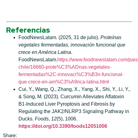
Referencias
FoodNewsLatam. (2025, 31 de julio).
Proteínas
vegetales fermentadas, innovación funcional que
crece en América Latina
.
FoodNewsLatam.
https://www.foodnewslatam.com/pais
chile/16660-prote%C3%ADnas-vegetales-
fermentadas%2C-innovaci%C3%B3n-funcional-
que-crece-en-am%C3%A9rica-latina.html
Cui, Y., Wang, Q., Zhang, X., Yang, X., Shi, Y., Li, Y.,
& Song, M. (2023). Curcumin Alleviates Aflatoxin
B
1
-Induced Liver Pyroptosis and Fibrosis by
Regulating the JAK2/NLRP3 Signaling Pathway in
Ducks.
Foods
,
12
(5), 1006.
https://doi.org/10.3390/foods12051006
Share: