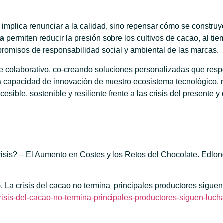
o implica renunciar a la calidad, sino repensar cómo se construy
va
permiten reducir la presión sobre los cultivos de cacao, al
promisos de responsabilidad social y ambiental de las marcas.
e colaborativo, co-creando soluciones personalizadas que respo
a capacidad de innovación de nuestro ecosistema tecnológico,
ible, sostenible y resiliente frente a las crisis del presente y d
isis? – El Aumento en Costes y los Retos del Chocolate. Edlo
l). La crisis del cacao no termina: principales productores sigu
isis-del-cacao-no-termina-principales-productores-siguen-luch