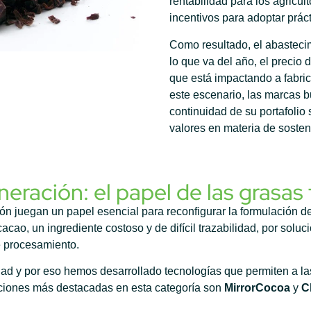
rentabilidad para los agricu
incentivos para adoptar prác
Como resultado, el abastecim
lo que va del año, el precio
que está impactando a fabri
este escenario, las marcas b
continuidad de su portafolio 
valores en materia de sosteni
ración: el papel de las grasas
ón juegan un papel esencial para reconfigurar la formulación de
cao, un ingrediente costoso y de difícil trazabilidad, por soluc
e procesamiento.
 y por eso hemos desarrollado tecnologías que permiten a las 
aciones más destacadas en esta categoría son
MirrorCocoa
y
C