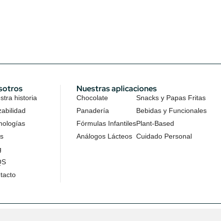
sotros
Nuestras aplicaciones
tra historia
Chocolate
Snacks y Papas Fritas
zabilidad
Panadería
Bebidas y Funcionales
nologías
Fórmulas Infantiles
Plant-Based
s
Análogos Lácteos
Cuidado Personal
g
QS
tacto