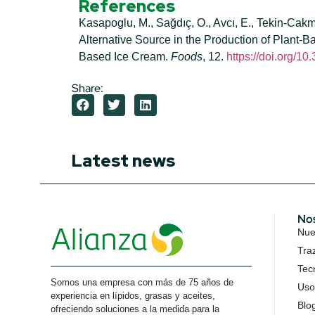
References
Kasapoglu, M., Sağdıç, O., Avcı, E., Tekin‐Cakm
Alternative Source in the Production of Plant-
Based Ice Cream.
Foods
, 12.
https://doi.org/1
Share:
Latest news
No
Nues
Tra
Tec
Somos una empresa con más de 75 años de
Uso
experiencia en lípidos, grasas y aceites,
Blo
ofreciendo soluciones a la medida para la