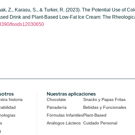
ak, Z., Karasu, S., & Turker, R. (2023). The Potential Use of C
Based Drink and Plant-Based Low-Fat Ice Cream: The Rheologica
0.3390/foods12030650
sotros
Nuestras aplicaciones
tra historia
Chocolate
Snacks y Papas Fritas
zabilidad
Panadería
Bebidas y Funcionales
nologías
Fórmulas Infantiles
Plant-Based
s
Análogos Lácteos
Cuidado Personal
g