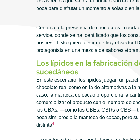
los aspectos que valora el público son la cremo
boca para disfrutar un momento a solas o en 
Con una alta presencia de chocolates importad
service, donde se ha identificado que los con
3
postres
. Esto quiere decir que hoy el sector
protagonista en una mezcla de sabores vibran
Los lípidos en la fabricación 
sucedáneos
En este escenario, los lípidos juegan un papel
chocolate real como en la de alternativas a la
caso, la manteca de cacao proporciona la cant
comercializar el producto con el nombre de cho
los CBAs, —como los CBEs, CBRs o CBS— tie
boca similares a la manteca de cacao, pero su
4
distinta
La manteca de cacao, por la familia de triglic