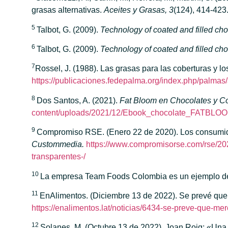
grasas alternativas.
Aceites y Grasas, 3
(124), 414-423
5
Talbot, G. (2009).
Technology of coated and filled cho
6
Talbot, G. (2009).
Technology of coated and filled cho
7
Rossel, J. (1988). Las grasas para las coberturas y l
https://publicaciones.fedepalma.org/index.php/palmas/
8
Dos Santos, A. (2021).
Fat Bloom en Chocolates y 
content/uploads/2021/12/Ebook_chocolate_FATBLO
9
Compromiso RSE. (Enero 22 de 2020). Los consumido
Custommedia.
https://www.compromisorse.com/rse/20
transparentes-/
10
La empresa Team Foods Colombia es un ejemplo d
11
EnAlimentos. (Diciembre 13 de 2022). Se prevé que
https://enalimentos.lat/noticias/6434-se-preve-que-m
12
Solanes, M. (Octubre 13 de 2022). Joan Roig: «Una 