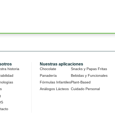
.
sotros
Nuestras aplicaciones
tra historia
Chocolate
Snacks y Papas Fritas
zabilidad
Panadería
Bebidas y Funcionales
nologías
Fórmulas Infantiles
Plant-Based
s
Análogos Lácteos
Cuidado Personal
g
QS
tacto