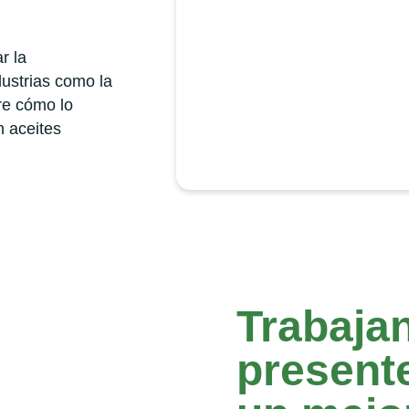
r la
dustrias como la
re cómo lo
 aceites
Trabajan
presente