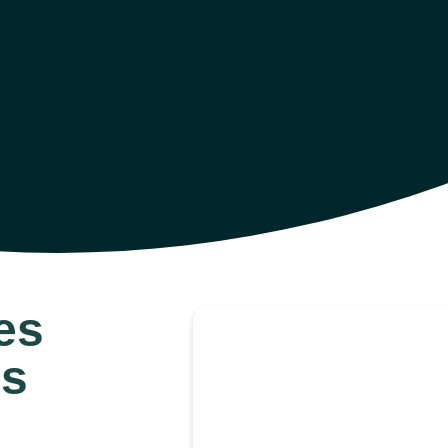
es
os